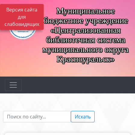
Муниципальное
Версия сайта
для
бюджетное учреждение
слабовидящих
«Централизованная
библиотечная система
муниципального округа
Красноуральск»
Искать