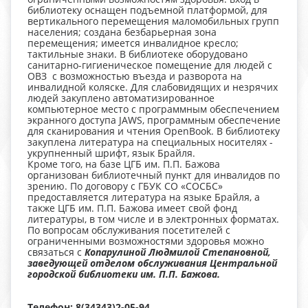
библиотеку оснащен подъемной платформой, для
вертикального перемещения маломобильных групп
населения; создана безбарьерная зона
перемещения; имеется инвалидное кресло;
тактильные знаки. В библиотеке оборудовано
санитарно-гигиеническое помещение для людей с
ОВЗ с возможностью въезда и разворота на
инвалидной коляске. Для слабовидящих и незрячих
людей закуплено автоматизированное
компьютерное место с программным обеспечением
экранного доступа JAWS, программным обеспечение
для сканирования и чтения OpenBook. В библиотеку
закуплена литература на специальных носителях -
укрупненный шрифт, язык Брайля.
Кроме того, на базе ЦГБ им. П.П. Бажова
организован библиотечный пункт для инвалидов по
зрению. По договору с ГБУК СО «СОСБС»
предоставляется литература на языке Брайля, а
также ЦГБ им. П.П. Бажова имеет свой фонд
литературы, в том числе и в электронных форматах.
По вопросам обслуживания посетителей с
ограниченными возможностями здоровья можно
связаться с
Копарулиной Людмилой Степановной,
заведующей отделом обслуживания Центральной
городской библиотеки им. П.П. Бажова.
Телефон: 8(34343)2-05-94