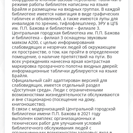
режиме работы библиотек написаны на языке
Брайля и размещены на входных группах. В каждой
библиотеке имеется навигация в виде графических
табличек и объявлений, а также имеются лупы для
инвалидов по зрению, тифлофлешплеер, ЭРУ в ЦГБ
им. П.П. Бажова и библиотеке – филиале 3.
Центральная городская библиотека им. П.П. Бажова
и библиотека – филиал 3 оснащены звуковым
маяком А200, с целью информирования
слабовидящих и незрячих людей об окружающем
их пространстве, о том, как пройти в определенное
помещение, о наличие препятствий на пути. Во
всех учреждениях нанесена яркая контрастная
маркировка прозрачного полотна входных дверей;
информационные таблички дублируются на языке
Брайля.
Официальный сайт адаптирован версией для
слабовидящих, имеется отдельный раздел
«Доступная среда». Люди с ограниченными
возможностями жизнедеятельности обслуживаются
и вне стационарно (посещение на дому,
книгоношество).
В связи с модернизацией Центральной городской
библиотеки имени П.П. Бажова в 2021 году
выполнен комплекс организационных и
технических работ для улучшения условий
библиотечного обслуживания людей с
ограниченными возможностям здоровья: вход в