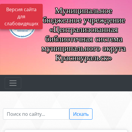
Муниципальное
Версия сайта
для
бюджетное учреждение
слабовидящих
«Централизованная
библиотечная система
муниципального округа
Красноуральск»
Искать