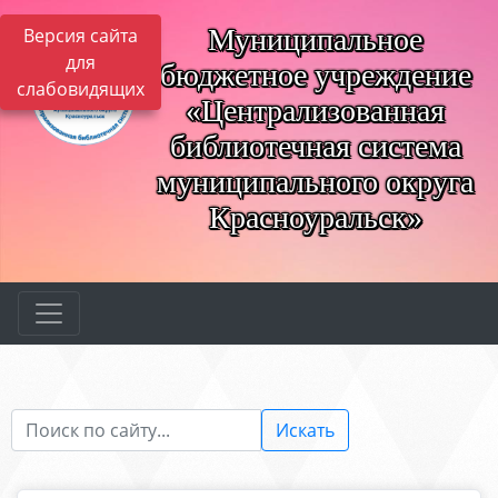
Муниципальное
Версия сайта
для
бюджетное учреждение
слабовидящих
«Централизованная
библиотечная система
муниципального округа
Красноуральск»
Искать