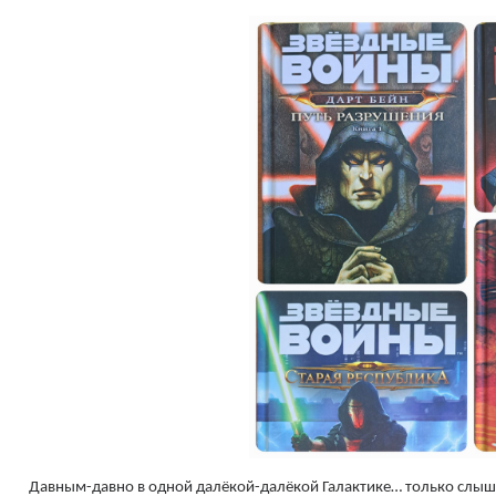
Давным-давно в одной далёкой-далёкой Галактике… только слыши