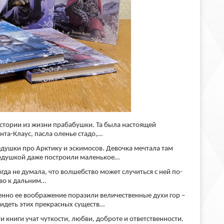
истории из жизни прабабушки. Та была настоящей
нта-Клаус, пасла оленье стадо,…
едушки про Арктику и эскимосов. Девочка мечтала там
 дедушкой даже построили маленькое…
гда не думала, что волшебство может случиться с ней по-
тво к дальним…
нно ее воображение поразили величественные духи гор –
видеть этих прекрасных существ…
 книги учат чуткости, любви, доброте и ответственности.