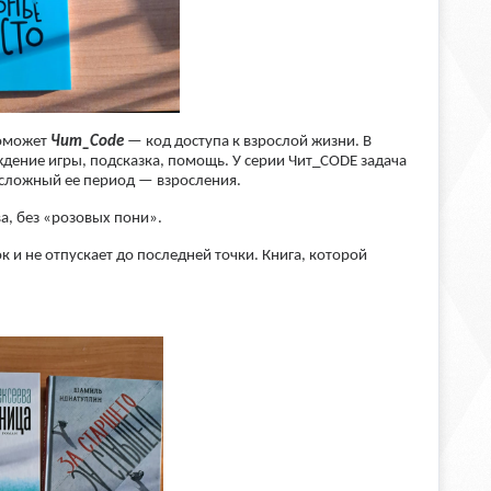
поможет
Чит_Code
— код доступа к взрослой жизни. В
дение игры, подсказка, помощь. У серии Чит_CODE задача
й сложный ее период — взросления.
ва, без «розовых пони».
к и не отпускает до последней точки. Книга, которой