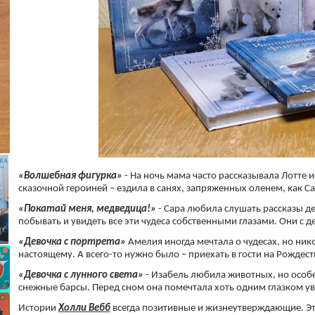
«Волшебная фигурка»
- На ночь мама часто рассказывала Лотте 
сказочной героиней – ездила в санях, запряженных оленем, как Са
«Покатай меня, медведица!»
- Сара любила слушать рассказы д
побывать и увидеть все эти чудеса собственными глазами. Они с
«Девочка с портрета»
Амелия иногда мечтала о чудесах, но нико
настоящему. А всего-то нужно было – приехать в гости на Рождес
«Девочка с лунного света»
- Изабель любила животных, но особе
снежные барсы. Перед сном она помечтала хоть одним глазком у
Истории
Холли Вебб
всегда позитивные и жизнеутверждающие. Эти