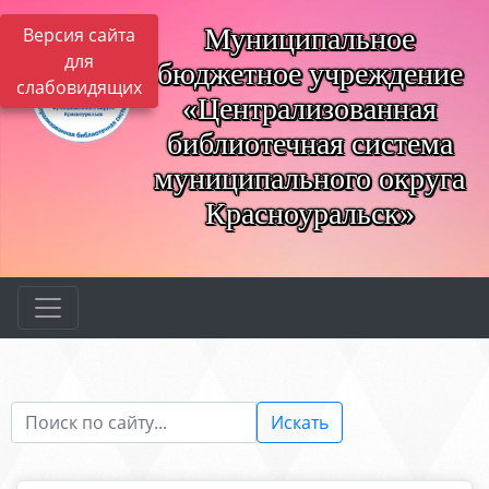
Муниципальное
Версия сайта
для
бюджетное учреждение
слабовидящих
«Централизованная
библиотечная система
муниципального округа
Красноуральск»
Искать