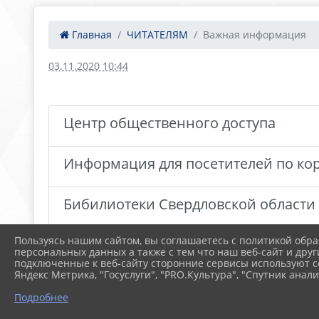
Главная
ЧИТАТЕЛЯМ
Важная информация
03.11.2020 10:44
Центр общественного доступа
Информация для посетителей по к
Бибилиотеки Свердловской области
Пользуясь нашим сайтом, вы соглашаетесь с политикой обра
персональных данных а также с тем что наш веб-сайт и друг
подключенные к веб-сайту сторонние сервисы используют co
Яндекс Метрика, "Госуслуги", "PRO.Культура", "Спутник анали
Подробнее