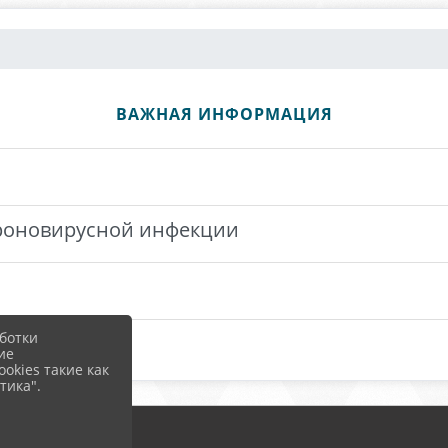
ВАЖНАЯ ИНФОРМАЦИЯ
ороновирусной инфекции
ботки
ие
okies такие как
тика".