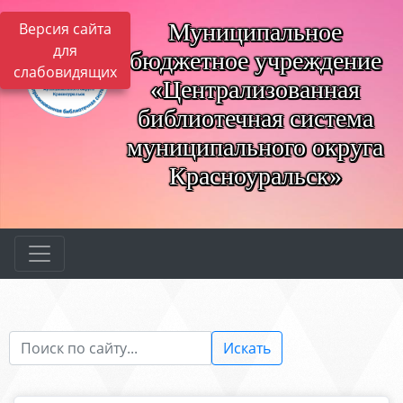
Муниципальное
Версия сайта
для
бюджетное учреждение
слабовидящих
«Централизованная
библиотечная система
муниципального округа
Красноуральск»
Искать