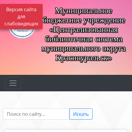
Муниципальное
Версия сайта
для
бюджетное учреждение
слабовидящих
«Централизованная
библиотечная система
муниципального округа
Красноуральск»
Искать