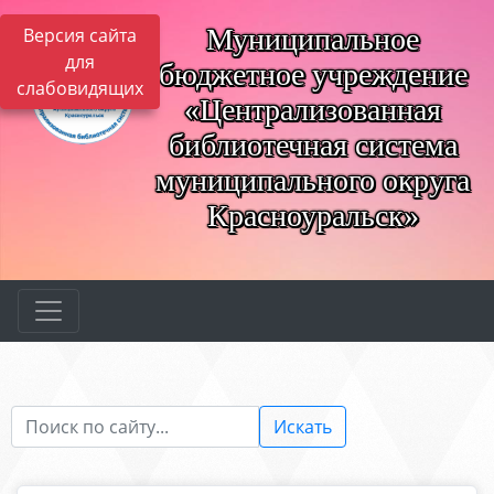
Муниципальное
Версия сайта
для
бюджетное учреждение
слабовидящих
«Централизованная
библиотечная система
муниципального округа
Красноуральск»
Искать