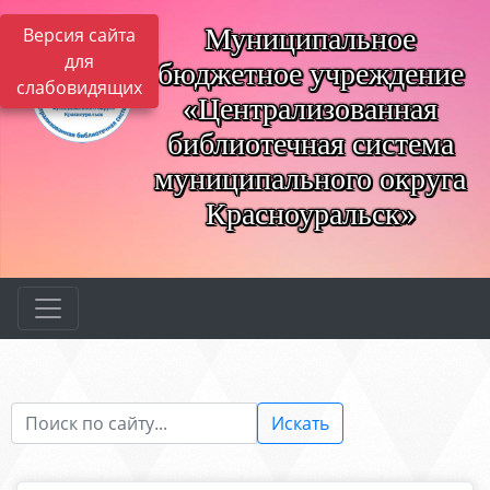
Муниципальное
Версия сайта
для
бюджетное учреждение
слабовидящих
«Централизованная
библиотечная система
муниципального округа
Красноуральск»
Искать