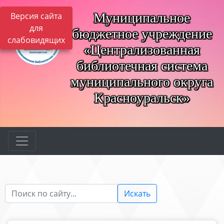
Муниципальное
Версия сайта
для
бюджетное учреждение
слабовидящих
«Централизованная
библиотечная система
муниципального округа
Красноуральск»
Искать