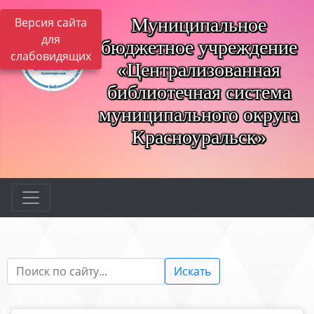
Муниципальное
Версия сайта
для
бюджетное учреждение
слабовидящих
«Централизованная
библиотечная система
муниципального округа
Красноуральск»
Искать