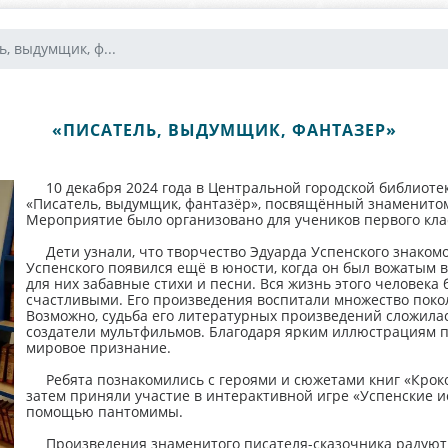
ь, выдумщик, ф...
«ПИСАТЕЛЬ, ВЫДУМЩИК, ФАНТАЗЕР»
10 декабря 2024 года в Центральной городской библиотек
«Писатель, выдумщик, фантазёр», посвящённый знаменитом
Мероприятие было организовано для учеников первого кла
Дети узнали, что творчество Эдуарда Успенского знакомо 
Успенского появился ещё в юности, когда он был вожатым 
для них забавные стихи и песни. Вся жизнь этого человека
счастливыми. Его произведения воспитали множество поколе
Возможно, судьба его литературных произведений сложилас
создатели мультфильмов. Благодаря ярким иллюстрациям 
мировое признание.
Ребята познакомились с героями и сюжетами книг «Крокодил
затем приняли участие в интерактивной игре «Успенские 
помощью пантомимы.
Произведения знаменитого писателя-сказочника радуют де