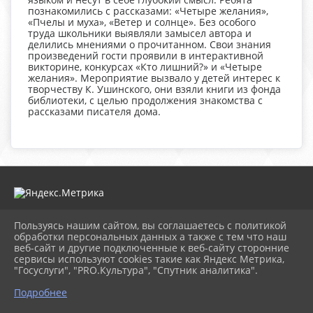
познакомились с рассказами: «Четыре желания»,
«Пчелы и муха», «Ветер и солнце». Без особого
труда школьники выявляли замысел автора и
делились мнениями о прочитанном. Свои знания
произведений гости проявили в интерактивной
викторине, конкурсах «Кто лишний?» и «Четыре
желания». Мероприятие вызвало у детей интерес к
творчеству К. Ушинского, они взяли книги из фонда
библиотеки, с целью продолжения знакомства с
рассказами писателя дома.
Пользуясь нашим сайтом, вы соглашаетесь с политикой
2026 г. krasnour-cbs.ru
обработки персональных данных а также с тем что наш
Вход
веб-сайт и другие подключенные к веб-сайту сторонние
Карта сайта
сервисы используют cookies такие как Яндекс Метрика,
Политика обработки персональных данных
"Госуслуги", "PRO.Культура", "Спутник аналитика".
Подробнее
Сделано на KubCMS
Разработка и поддержка