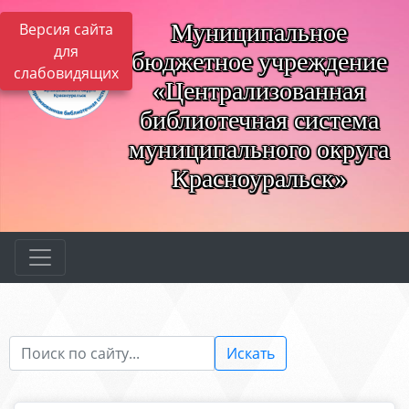
Муниципальное
Версия сайта
для
бюджетное учреждение
слабовидящих
«Централизованная
библиотечная система
муниципального округа
Красноуральск»
Искать