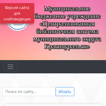
Муниципальное
Версия сайта
для
бюджетное учреждение
слабовидящих
«Централизованная
библиотечная система
муниципального округа
Красноуральск»
Искать