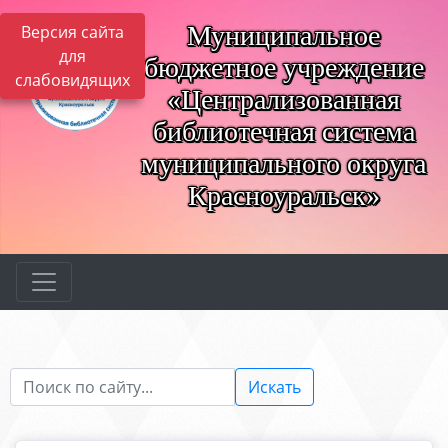
Муниципальное
Версия сайта
для
бюджетное учреждение
слабовидящих
«Централизованная
библиотечная система
муниципального округа
Красноуральск»
Искать