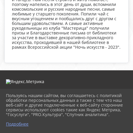
поэтому напелись в этот день от души, вспомнили
комсомольские и русские народные песни, самые
любимые у старшего поколения. Попили чай с
вкусным угощением и пообщались друг с другом с
большим удовольствием. А самые активные
рукодельницы из клуба "Мастерица" получили
призы и Благодарственные письма от библиотеки
за участие в выставке декоративно-прикладного
искусства, проходившей в нашей библиотеке в
рамках Всероссийской акции "Ночь искусств - 2023".
Пользуясь нашим сайтом, вы соглашаетесь с политикой
2026 г. krasnour-cbs.ru
обработки персональных данных а также с тем что наш
Вход
веб-сайт и другие подключенные к веб-сайту сторонние
Карта сайта
сервисы используют cookies такие как Яндекс Метрика,
Политика обработки персональных данных
"Госуслуги", "PRO.Культура", "Спутник аналитика".
Подробнее
Сделано на KubCMS
Разработка и поддержка