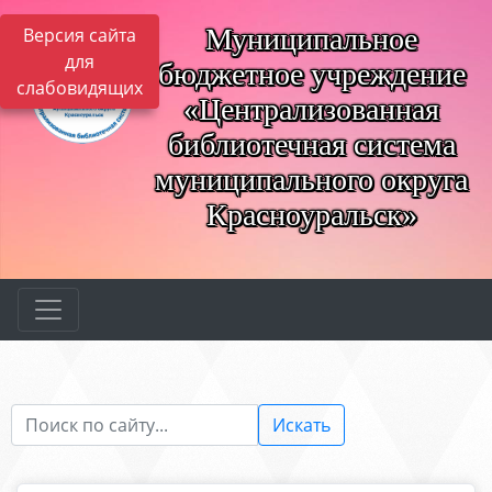
Муниципальное
Версия сайта
для
бюджетное учреждение
слабовидящих
«Централизованная
библиотечная система
муниципального округа
Красноуральск»
Искать