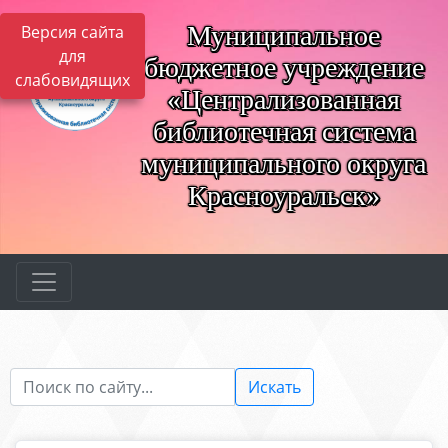
Муниципальное
Версия сайта
для
бюджетное учреждение
слабовидящих
«Централизованная
библиотечная система
муниципального округа
Красноуральск»
Искать